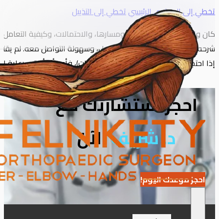
تخطي إلى المحتوى الرئيسي
تخطي إلى التذييل
كان واضحًا جدًا بشأن إصابتي ومسارها، والاحتمالات، وكيفية التعامل 
شرحه واضح جدًا، واهتمامه بالتفاصيل، وسهولة التواصل معه. لم يقت
إذا احتجتُ إلى رعاية طبية (متعلقة بالصدمات)، فأود أن أتلقى رعاية ال
احجز استشارتك مع
د. شريف
الآن
احجز موعدك اليوم!