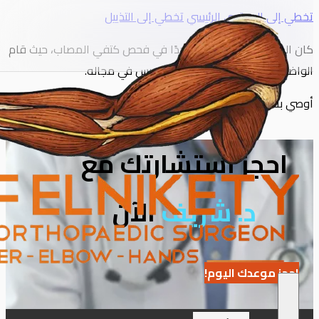
تخطي إلى المحتوى الرئيسي
تخطي إلى التذييل
كان الدكتور النقيطي متميزًا جدًا في فحص كتفي المصاب، حيث قام ب
الواضح أن الدكتور النقيطي خبير متمرس في مجاله.
أوصي به بكل تأكيد، خاصة أنني كنت قد خضعت سابقًا للعلاج من خلال هيئة الخدمات الصحية الوطنية (
احجز استشارتك مع
د. شريف
الآن
احجز موعدك اليوم!