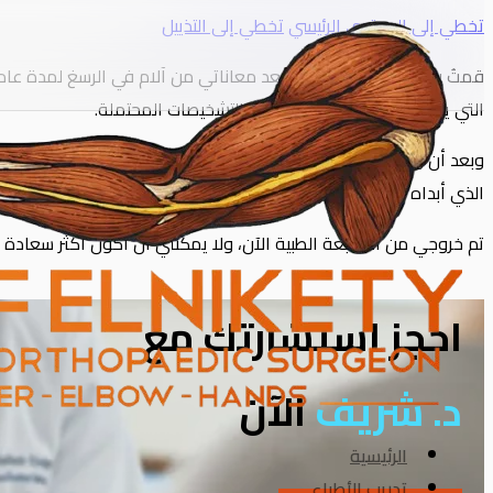
تخطي إلى المحتوى الرئيسي
تخطي إلى التذييل
قمتُ بزيارة الدكتور النقيطي بعد معاناتي من آلام في الرسغ لمدة عام
التي يعتزم اتخاذها لاستبعاد بعض التشخيصات المحتملة.
وبعد أن وضع خطة علاج واضحة، التزمت بتوجيهاته، ومع استنفاد جميع الخ
الذي أبداه طوال فترة علاجي.
تم خروجي من المتابعة الطبية الآن، ولا يمكنني أن أكون أكثر سعادة ب
احجز استشارتك مع
د. شريف
الآن
الرئيسية
تدريب الأطباء