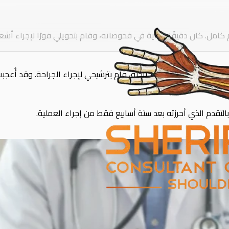
 كامل. كان دقيقًا للغاية في فحوصاته، وقام بتحويلي فورًا لإجراء أشع
يارات العلاجية غير الجراحية، قام بترشيحي لإجراء الجراحة. وقد أُعجبت 
التقدم الذي أحرزته بعد ستة أسابيع فقط من إجراء العملية.