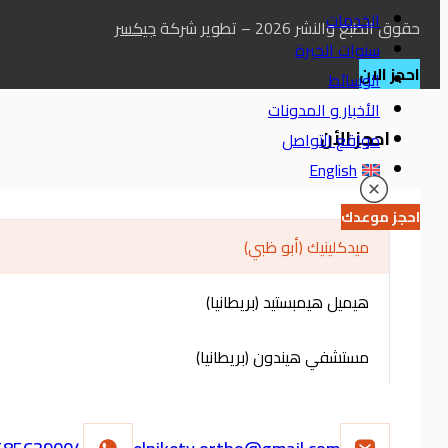
الخدمات
حقوق الطبع والنشر 2026 – تطوير شركة
جيكسر
سنوات الخبرة
احجز الان
الوسائط
الأخبار و المدونات
احجز الأن
مواقع التواصل
English
احجز موعدك
ميدكلينيك (أبو ظبي)
هيميل هيمبستيد (بريطانيا)
مستشفي هيندون (بريطانيا)