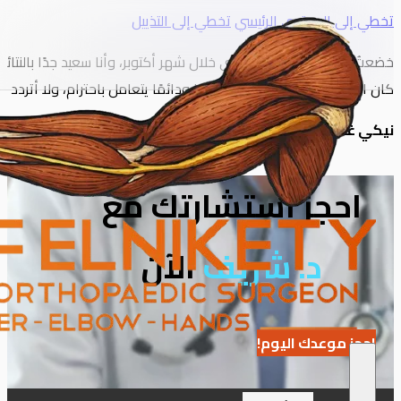
تخطي إلى المحتوى الرئيسي
تخطي إلى التذييل
خضعتُ لعملية جراحية في يدي خلال شهر أكتوبر، وأنا سعيد جدًا بالنتائج
كان الدكتور النقيطي لطيفًا ومهتمًا ودائمًا يتعامل باحترام، ولا أتر
نيكي غالاغر
احجز استشارتك مع
د. شريف
الآن
احجز موعدك اليوم!